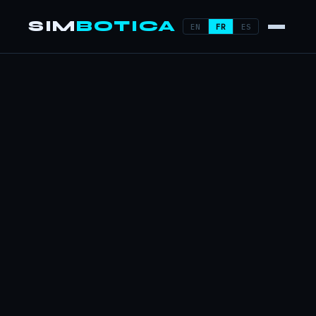
SIM
BOTICA
EN
FR
ES