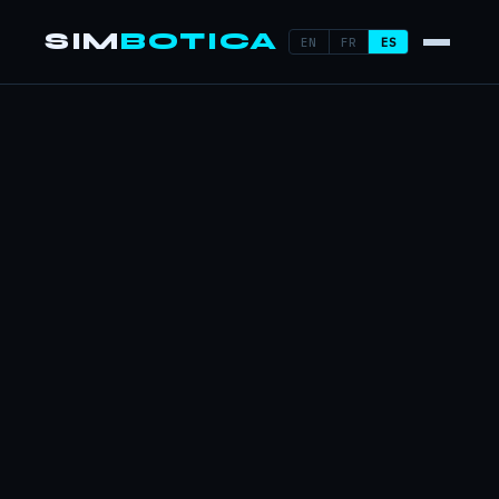
SIM
BOTICA
EN
FR
ES